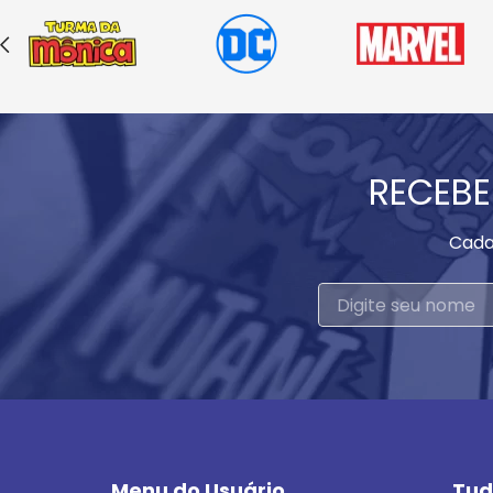
RECEBE
Cada
Menu do Usuário
Tud