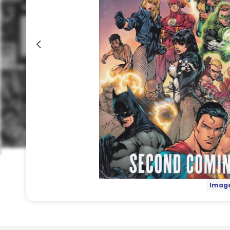
Image