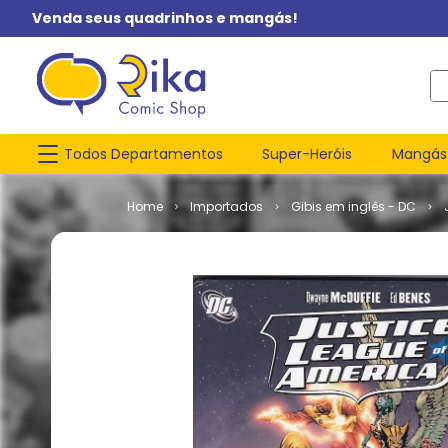
Venda seus quadrinhos e mangás!
O q
Todos Departamentos
Super-Heróis
Mangás
Importados
Gibis em inglês - DC