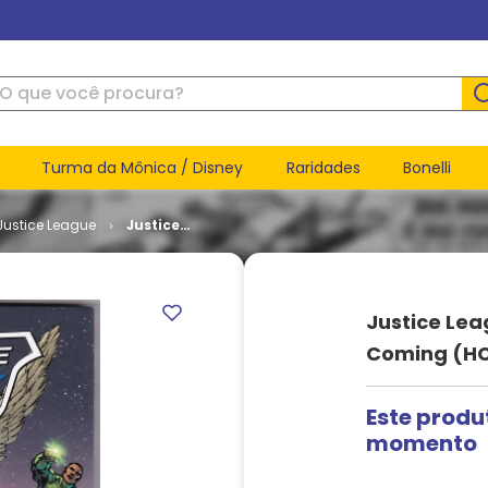
ue você procura?
Turma da Mônica / Disney
Raridades
Bonelli
Justice League
Justice
League of
America -
Second
Coming
Justice Lea
(HC)
Coming (H
Este produ
momento