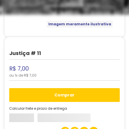
Imagem meramente ilustrativa
Justiça # 11
R$
7
,
00
ou
1
x de
R$
7
,
00
comprar
Calcular frete e prazo de entrega