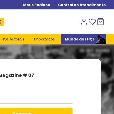
Meus Pedidos
Central de Atendimento
HQs Autorais
Importados
Mundo das HQs
 Megazine # 07
comprar