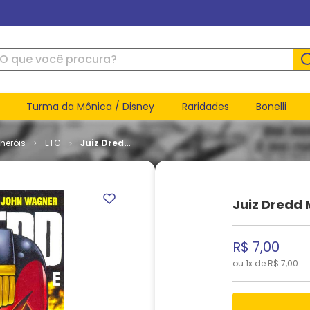
ue você procura?
Turma da Mônica / Disney
Raridades
Bonelli
heróis
ETC
Juiz Dredd
Megazine
# 07
Juiz Dredd
R$
7
,
00
ou
1
x de
R$
7
,
00