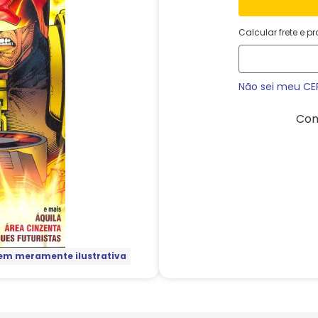
Calcular frete e p
Não sei meu CE
Com
m meramente ilustrativa