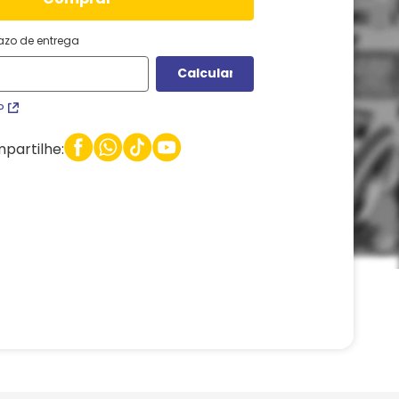
razo de entrega
P
partilhe: