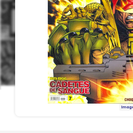
Image