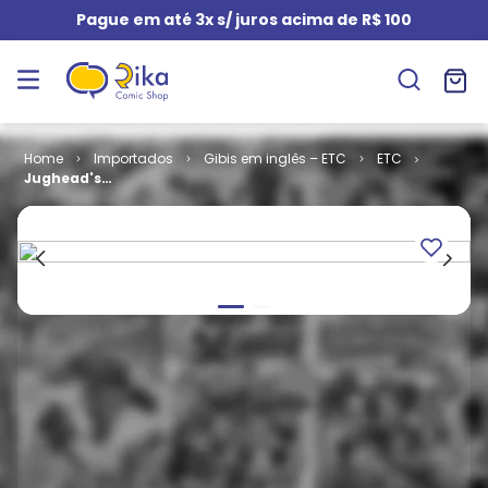
Pague em até 3x s/ juros acima de R$ 100
Importados
Gibis em inglês – ETC
ETC
Jughead's
Jokes # 53