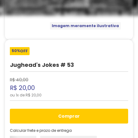
Imagem meramente ilustrativa
50%
OFF
Jughead's Jokes # 53
R$
40
,
00
R$
20
,
00
ou
1
x de
R$
20
,
00
comprar
Calcular frete e prazo de entrega