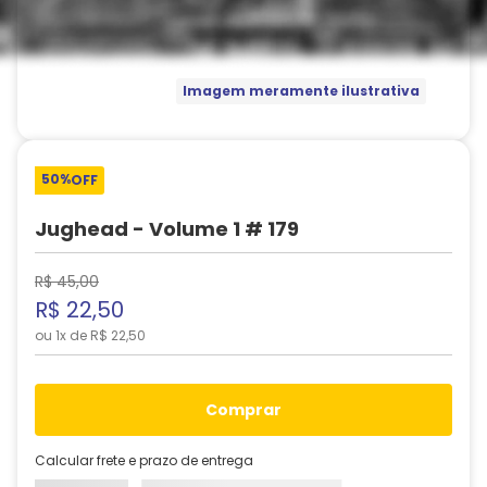
Imagem meramente ilustrativa
50%
OFF
Jughead - Volume 1 # 179
R$
45
,
00
R$
22
,
50
ou
1
x de
R$
22
,
50
comprar
Calcular frete e prazo de entrega