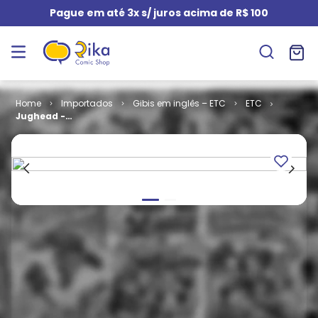
Pague em até 3x s/ juros acima de R$ 100
Importados
Gibis em inglês – ETC
ETC
Jughead -
Volume 1 #
174