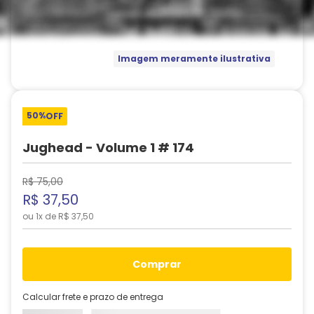
Imagem meramente ilustrativa
50%
OFF
Jughead - Volume 1 # 174
R$
75
,
00
R$
37
,
50
ou
1
x de
R$
37
,
50
comprar
Calcular frete e prazo de entrega