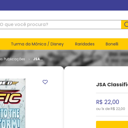
ue você procura?
Turma da Mônica / Disney
Raridades
Bonelli
as Publicações
JSA
Classified
# 30
JSA Classif
R$
22
,
00
ou
1
x de
R$
22
,
00