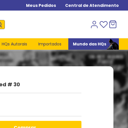
Meus Pedidos
Central de Atendimento
HQs Autorais
Importados
Mundo das HQs
ied # 30
comprar