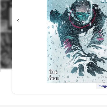
Image