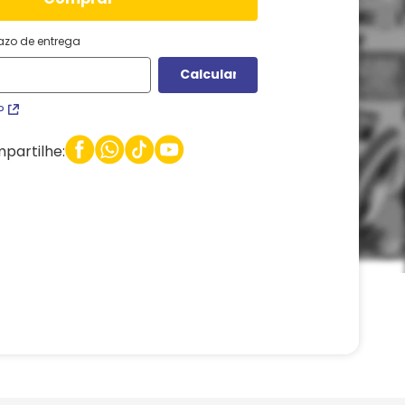
razo de entrega
P
partilhe: