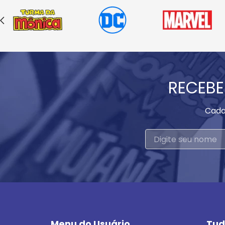
RECEBE
Cada
Menu do Usuário
Tud