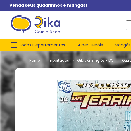
Venda seus quadrinhos e mangás!
O q
Todos Departamentos
Super-Heróis
Mangás
Importados
Gibis em inglês - DC
Outr