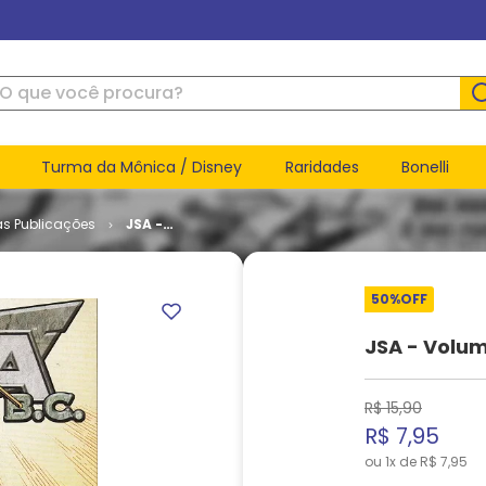
ue você procura?
Turma da Mônica / Disney
Raridades
Bonelli
as Publicações
JSA -
Volume 1 #
43
50%
OFF
JSA - Volum
R$
15
,
90
R$
7
,
95
ou
1
x de
R$
7
,
95