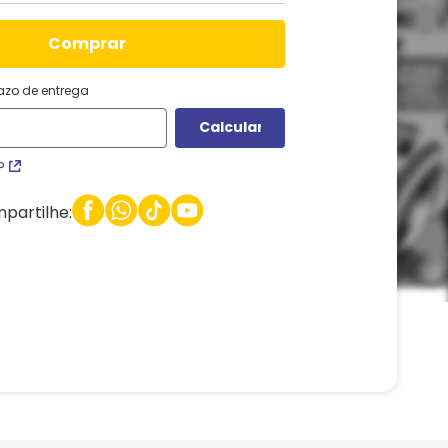
comprar
razo de entrega
P
partilhe: