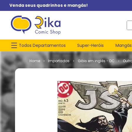
Venda seus quadrinhos e mangás!
O q
Todos Departamentos
Super-Heróis
Mangás
Importados
Gibis em inglês - DC
Outr