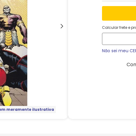
Calcular frete e p
Não sei meu CE
Com
m meramente ilustrativa