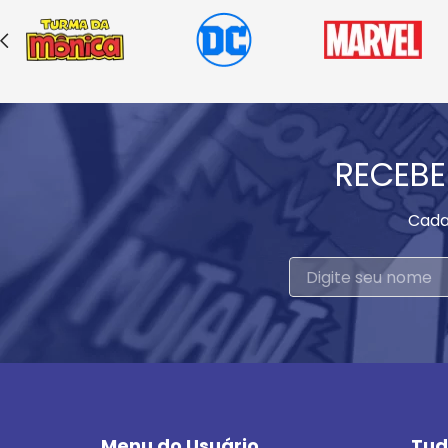
RECEBE
Cada
Menu do Usuário
Tud