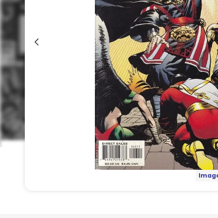
Image