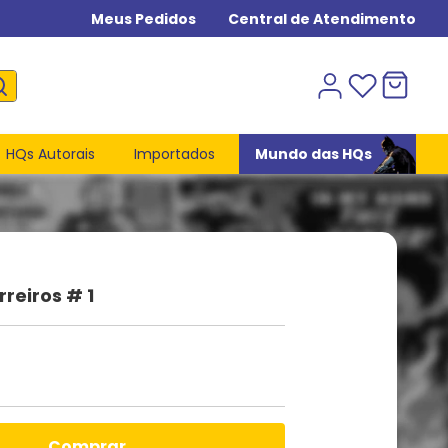
Meus Pedidos
Central de Atendimento
HQs Autorais
Importados
Mundo das HQs
reiros # 1
comprar