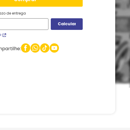
razo de entrega
P
partilhe: