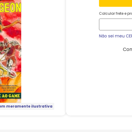
Calcular frete e p
Não sei meu CE
Com
m meramente ilustrativa