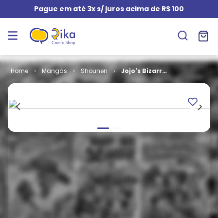
Pague em até 3x s/ juros acima de R$ 100
Mangás
Shounen
Jojo's Bizarre
Adventure -
Parte 5 -
Golden Wind
# 10