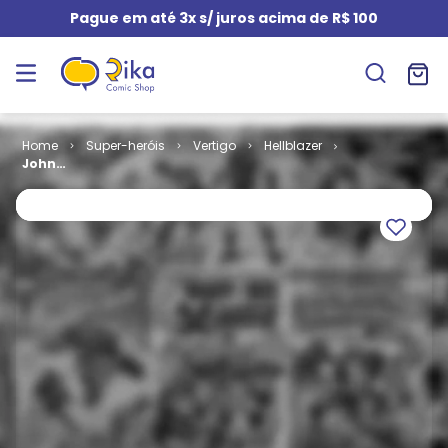
Pague em até 3x s/ juros acima de R$ 100
Super-heróis
Vertigo
Hellblazer
John
Constantine -
Hellblazer -
Edição de Luxo
# 06