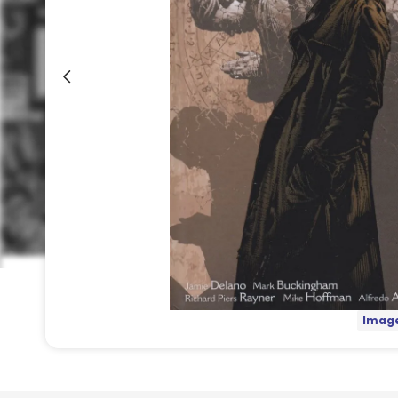
Image