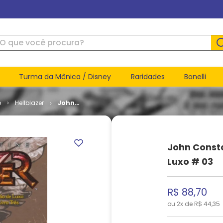
ue você procura?
Turma da Mônica / Disney
Raridades
Bonelli
o
Hellblazer
John
Constantine
-
Hellblazer
- Edição de
John Consta
Luxo # 03
Luxo # 03
R$
88
,
70
ou
2
x de
R$
44
,
35