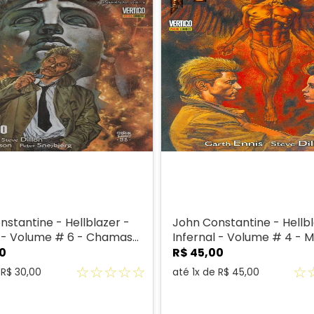
nstantine - Hellblazer -
John Constantine - Hellbl
l - Volume # 6 - Chamas
Infernal - Volume # 4 - 
ção (1ª Edição)
Delírio (1ª Edição)
0
R$
45
,
00
☆
☆
☆
☆
☆
☆
e
R$
30
,
00
até
1
x de
R$
45
,
00