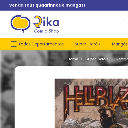
Venda seus quadrinhos e mangás!
O q
Todos Departamentos
Super-Heróis
Mangás
Super-heróis
Vertig