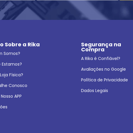
o Sobre a Rika
Segurança na 
Compra
m Somos?
A Rika é Confiável?
 Estamos?
Avaliações no Google
oja Física?
Política de Privacidade
alhe Conosco
Dados Legais
 Nosso APP
ões