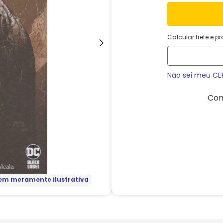
Calcular frete e p
Não sei meu CE
Com
m meramente ilustrativa