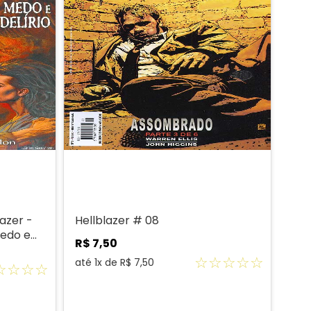
azer -
Hellblazer # 08
Medo e
R$
7
,
50
☆
☆
☆
☆
☆
até
1
x de
R$
7
,
50
☆
☆
☆
☆