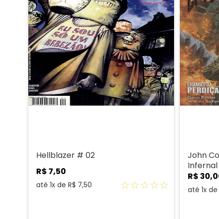
Hellblazer # 02
John Co
Inferna
R$
7
,
50
da Perdi
R$
30
,
0
☆
☆
☆
☆
☆
até
1
x de
R$
7
,
50
até
1
x d