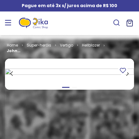
Pague em até 3x s/ juros acima de R$ 100
Super-heróis
Vertigo
Hellblazer
John
Constantine -
Hellblazer -
Edição de Luxo
# 01