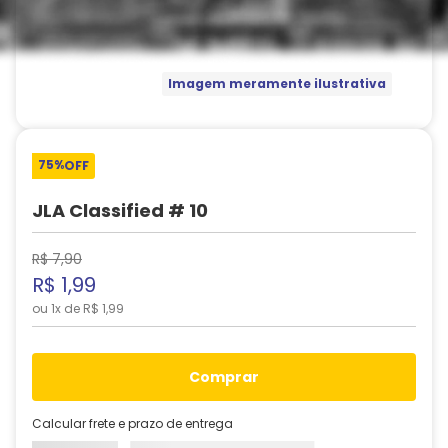
Imagem meramente ilustrativa
75%
OFF
JLA Classified # 10
R$
7
,
90
R$
1
,
99
ou
1
x de
R$
1
,
99
comprar
Calcular frete e prazo de entrega