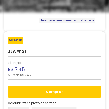
Imagem meramente ilustrativa
50%
OFF
JLA # 21
R$
14
,
90
R$
7
,
45
ou
1
x de
R$
7
,
45
comprar
Calcular frete e prazo de entrega