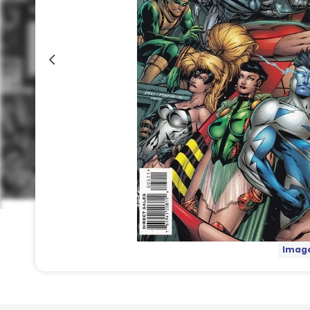
Image