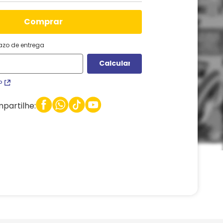
comprar
razo de entrega
P
partilhe: