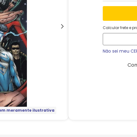
Calcular frete e p
Não sei meu CE
Com
m meramente ilustrativa