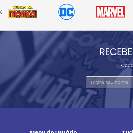
RECEBE
Cada
Menu do Usuário
Tud