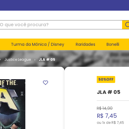
ue você procura?
Turma da Mônica / Disney
Raridades
Bonelli
Justice League
JLA # 05
50%
OFF
JLA # 05
R$
14
,
90
R$
7
,
45
ou
1
x de
R$
7
,
45