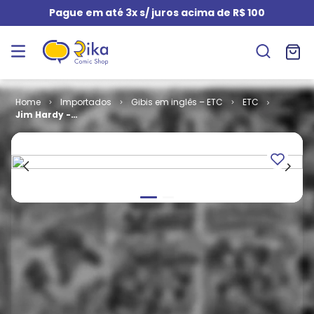
Pague em até 3x s/ juros acima de R$ 100
Importados
Gibis em inglês – ETC
ETC
Jim Hardy -
Special
Edition (TPB)