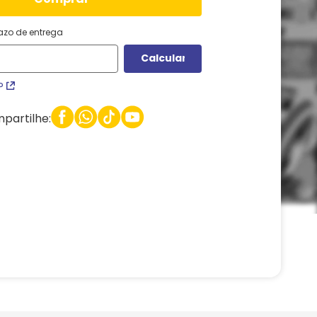
razo de entrega
P
partilhe: