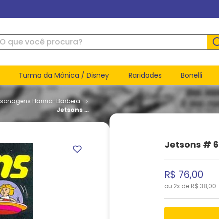
ue você procura?
Turma da Mônica / Disney
Raridades
Bonelli
rsonagens Hanna-Barbera
Jetsons #
6
Jetsons # 6
R$
76
,
00
ou
2
x de
R$
38
,
00