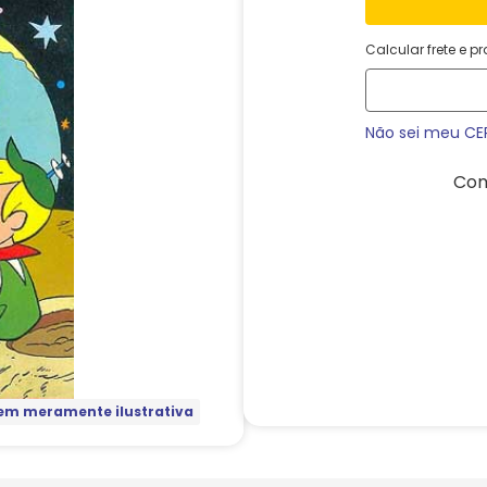
Calcular frete e p
Não sei meu CE
Com
m meramente ilustrativa