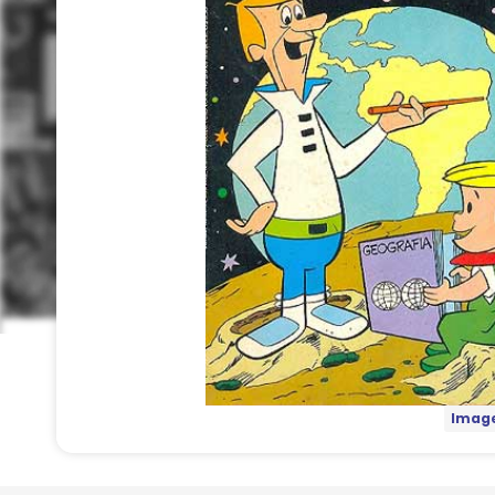
Image