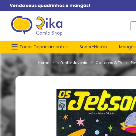
Venda seus quadrinhos e mangás!
O q
Todos Departamentos
Super-Heróis
Mangás
Infanto-Juvenis
Cartoons & TV
Pe