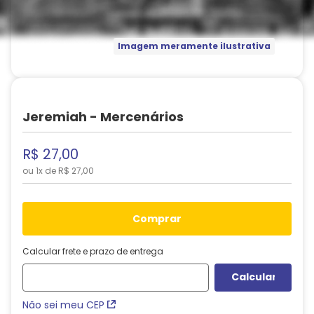
Imagem meramente ilustrativa
Jeremiah - Mercenários
R$
27
,
00
ou
1
x de
R$
27
,
00
comprar
Calcular frete e prazo de entrega
Não sei meu CEP