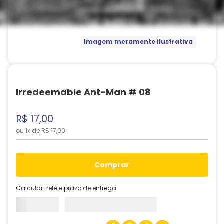
Imagem meramente ilustrativa
Irredeemable Ant-Man # 08
R$
17
,
00
ou
1
x de
R$
17
,
00
comprar
Calcular frete e prazo de entrega