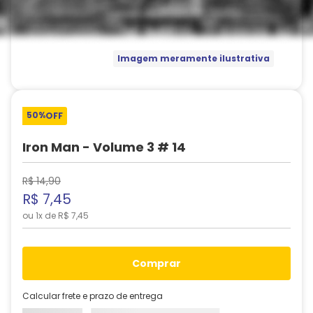
Imagem meramente ilustrativa
50%
OFF
Iron Man - Volume 3 # 14
R$
14
,
90
R$
7
,
45
ou
1
x de
R$
7
,
45
comprar
Calcular frete e prazo de entrega