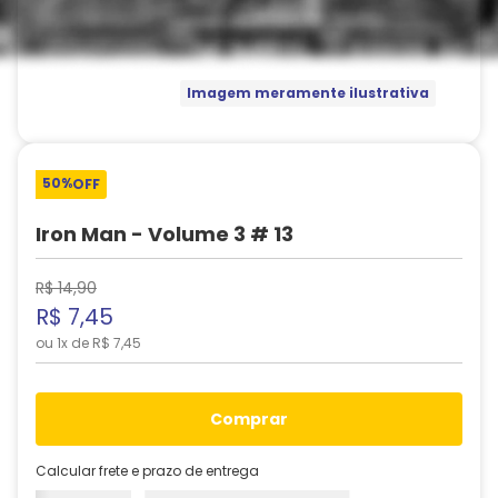
Imagem meramente ilustrativa
50%
OFF
Iron Man - Volume 3 # 13
R$
14
,
90
R$
7
,
45
ou
1
x de
R$
7
,
45
comprar
Calcular frete e prazo de entrega