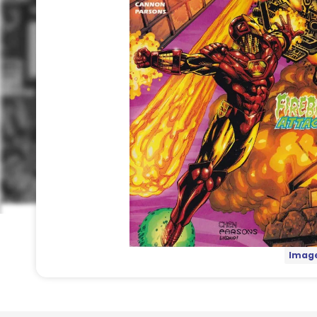
Image