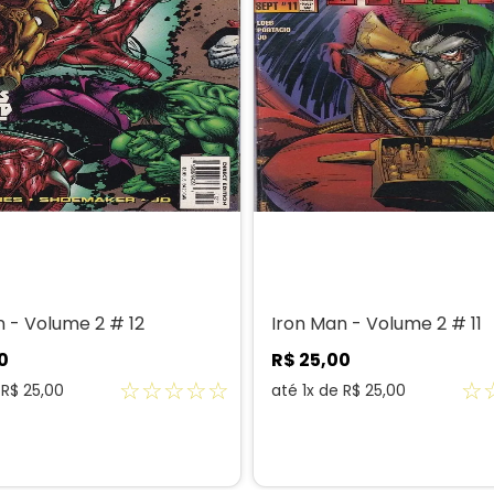
n - Volume 2 # 12
Iron Man - Volume 2 # 11
0
R$
25
,
00
☆
☆
☆
☆
☆
☆
e
R$
25
,
00
até
1
x de
R$
25
,
00