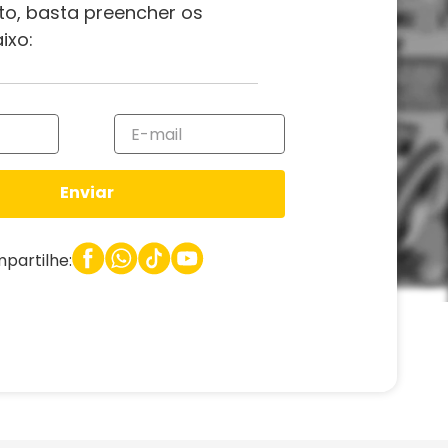
to, basta preencher os
ixo:
Enviar
partilhe: