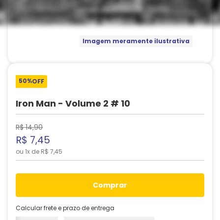
Imagem meramente ilustrativa
50%
OFF
Iron Man - Volume 2 # 10
R$
14
,
90
R$
7
,
45
ou
1
x de
R$
7
,
45
comprar
Calcular frete e prazo de entrega