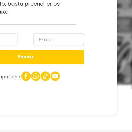
to, basta preencher os
ixo:
Enviar
partilhe: