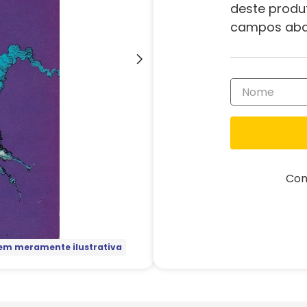
deste produ
campos aba
Com
m meramente ilustrativa