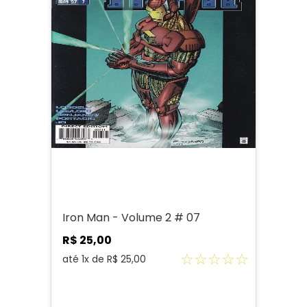
Iron Man - Volume 2 # 07
R$
25
,
00
☆
☆
☆
☆
☆
até
1
x de
R$
25
,
00