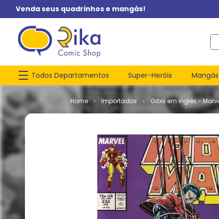
Venda seus quadrinhos e mangás!
O q
Todos Departamentos
Super-Heróis
Mangás
Importados
Gibis em inglês - Marv