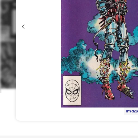
Image