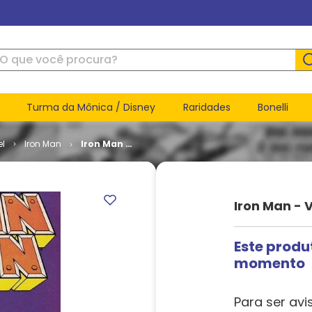
ue você procura?
Turma da Mônica / Disney
Raridades
Bonelli
el
Iron Man
Iron Man -
Volume 1 #
232
Iron Man - 
Este produ
momento
Para ser avi