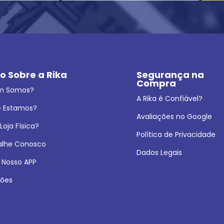
o Sobre a Rika
Segurança na 
Compra
m Somos?
A Rika é Confiável?
 Estamos?
Avaliações no Google
oja Física?
Política de Privacidade
alhe Conosco
Dados Legais
 Nosso APP
ões