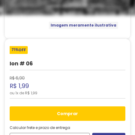
Imagem meramente ilustrativa
71%
OFF
Ion # 06
R$
6
,
90
R$
1
,
99
ou
1
x de
R$
1
,
99
comprar
Calcular frete e prazo de entrega