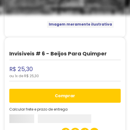
Imagem meramente ilustrativa
Invisíveis # 6 - Beijos Para Quimper
R$
25
,
30
ou
1
x de
R$
25
,
30
comprar
Calcular frete e prazo de entrega