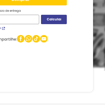
razo de entrega
P
partilhe: