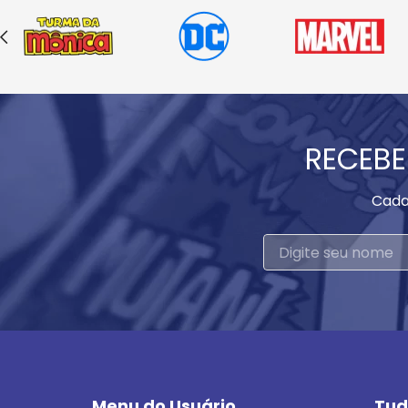
RECEBE
Cada
Menu do Usuário
Tud