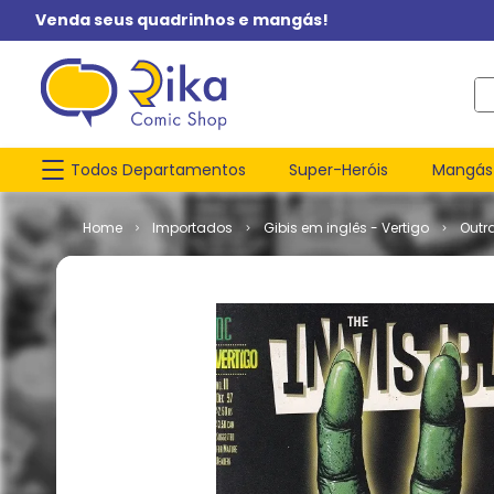
Venda seus quadrinhos e mangás!
O q
Todos Departamentos
Super-Heróis
Mangás
Importados
Gibis em inglês - Vertigo
Outr