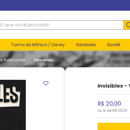
ue você procura?
Turma da Mônica / Disney
Raridades
Bonelli
as Publicações
Invisibles -
Volume 2
# 11
Invisibles -
R$
20
,
00
ou
1
x de
R$
20
,
00