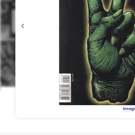
Image