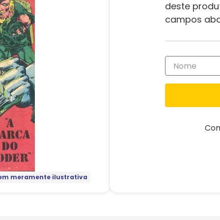
deste produ
campos aba
Com
m meramente ilustrativa