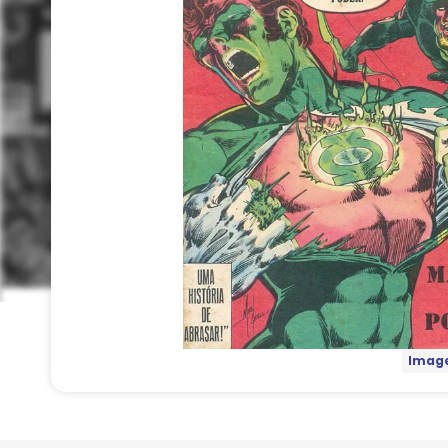
Image