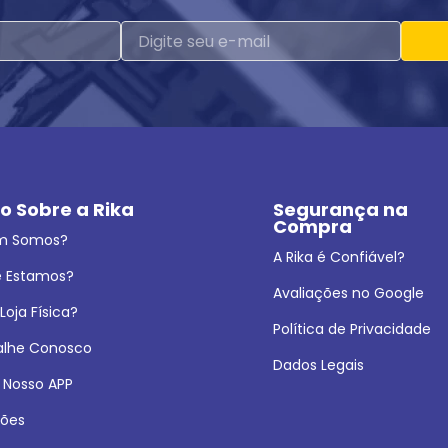
o Sobre a Rika
Segurança na 
Compra
m Somos?
A Rika é Confiável?
 Estamos?
Avaliações no Google
oja Física?
Política de Privacidade
alhe Conosco
Dados Legais
 Nosso APP
ões