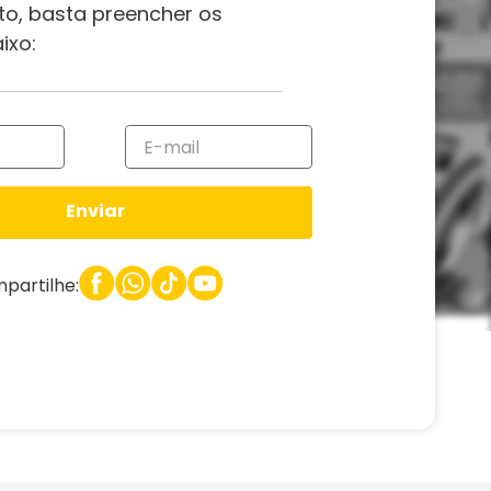
to, basta preencher os
ixo:
Enviar
partilhe: