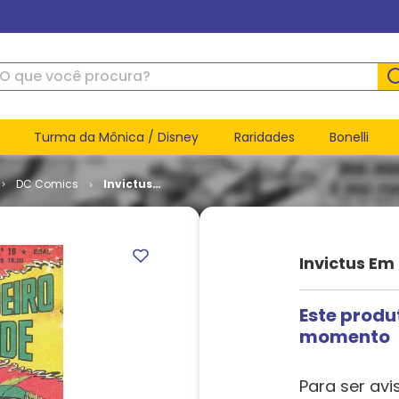
ue você procura?
Turma da Mônica / Disney
Raridades
Bonelli
DC Comics
Invictus
em
Formatinho
- 1ª Série #
18
Invictus Em 
Este produ
momento
Para ser avi