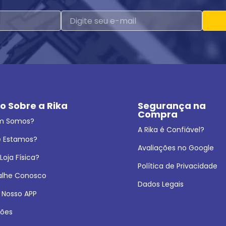
o Sobre a Rika
Segurança na 
Compra
m Somos?
A Rika é Confiável?
 Estamos?
Avaliações no Google
oja Física?
Política de Privacidade
alhe Conosco
Dados Legais
 Nosso APP
ões