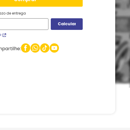
razo de entrega
P
partilhe: