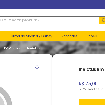
ue você procura?
Turma da Mônica / Disney
Raridades
Bonelli
DC Comics
Invictus
em
Formatinho
- 1ª Série #
08
Invictus Em
R$
75
,
00
ou
2
x de
R$
37
,
50