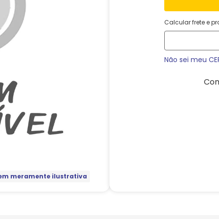
Calcular frete e p
Não sei meu CE
Com
m meramente ilustrativa