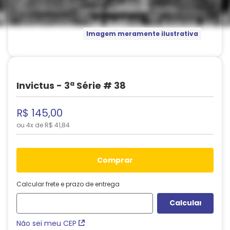
Imagem meramente ilustrativa
Invictus - 3ª Série # 38
R$
145
,
00
ou
4
x de
R$
41
,
84
comprar
Calcular frete e prazo de entrega
Não sei meu CEP