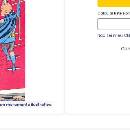
Calcular frete e p
Não sei meu CE
Com
m meramente ilustrativa