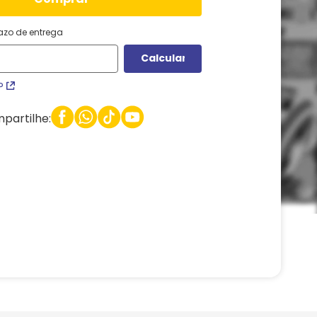
razo de entrega
P
partilhe: