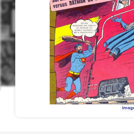
Image