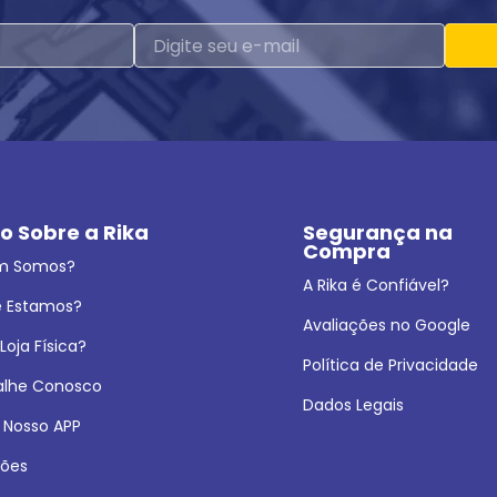
o Sobre a Rika
Segurança na 
Compra
m Somos?
A Rika é Confiável?
 Estamos?
Avaliações no Google
oja Física?
Política de Privacidade
alhe Conosco
Dados Legais
 Nosso APP
ões