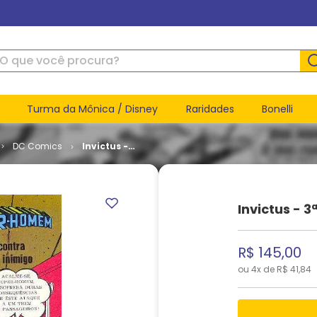
ue você procura?
Turma da Mônica / Disney
Raridades
Bonelli
DC Comics
Invictus -
3ª Série #
12
Invictus - 3
R$
145
,
00
ou
4
x de
R$
41
,
84