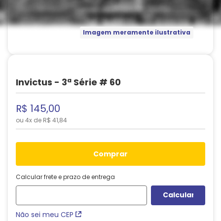
Imagem meramente ilustrativa
Invictus - 3ª Série # 60
R$
145
,
00
ou
4
x de
R$
41
,
84
comprar
Calcular frete e prazo de entrega
Não sei meu CEP