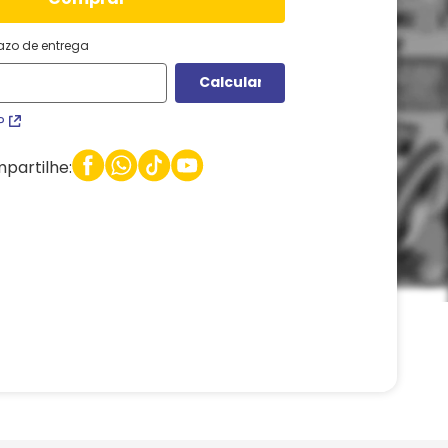
razo de entrega
P
partilhe: