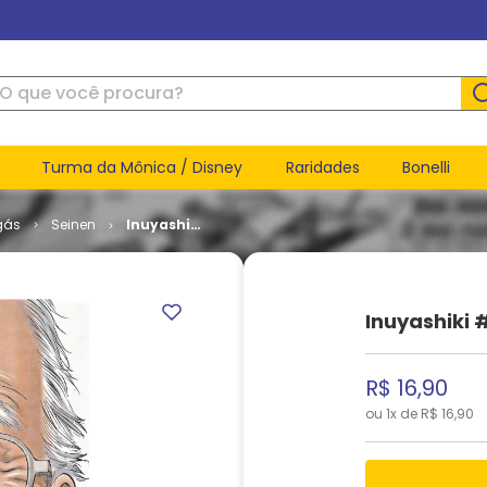
ue você procura?
Turma da Mônica / Disney
Raridades
Bonelli
gás
Seinen
Inuyashiki
# 01
Inuyashiki #
R$
16
,
90
ou
1
x de
R$
16
,
90