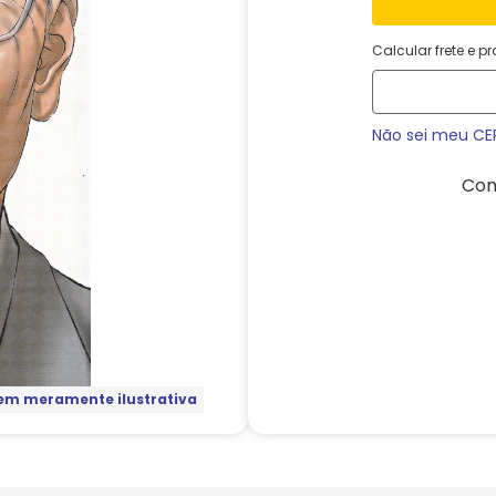
Calcular frete e p
Não sei meu CE
Com
m meramente ilustrativa