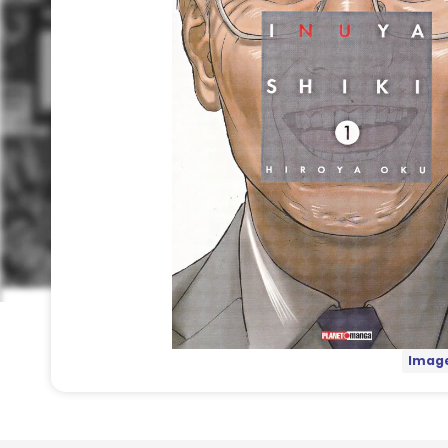
Image