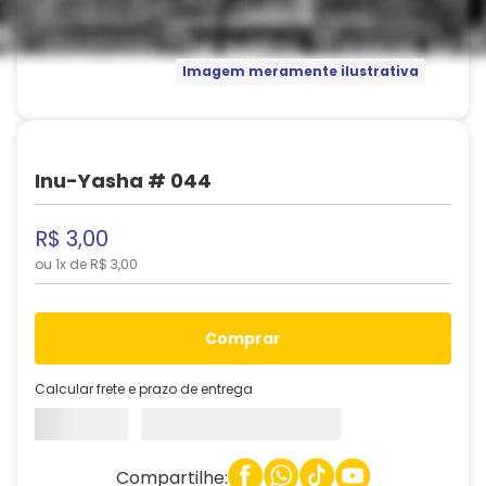
Imagem meramente ilustrativa
Inu-Yasha # 044
R$
3
,
00
ou
1
x de
R$
3
,
00
comprar
Calcular frete e prazo de entrega
Compartilhe: