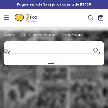
Pague em até 3x s/ juros acima de R$ 100
ETC
Literatura Geek
Instrumentos
Mortais # 4 -
Cidade dos
Anjos Caídos
(Literatura
Geek)