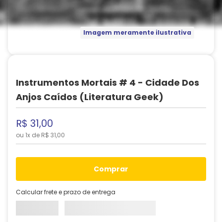
Imagem meramente ilustrativa
Instrumentos Mortais # 4 - Cidade Dos
Anjos Caídos (Literatura Geek)
R$
31
,
00
ou
1
x de
R$
31
,
00
comprar
Calcular frete e prazo de entrega