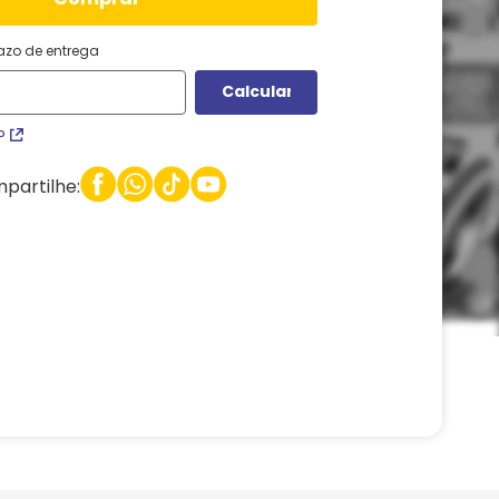
razo de entrega
P
partilhe: