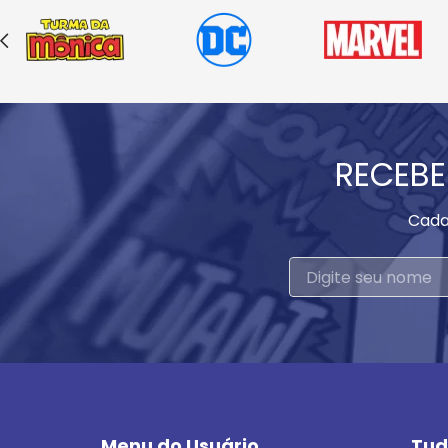
RECEBE
Cada
Menu do Usuário
Tud