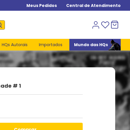
Meus Pedidos
Central de Atendimento
HQs Autorais
Importados
Mundo das HQs
sade # 1
comprar