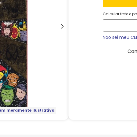
Calcular frete e p
Não sei meu CE
Com
m meramente ilustrativa