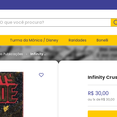
ue você procura?
Turma da Mônica / Disney
Raridades
Bonelli
as Publicações
Infinity
Crusade #
1
Infinity Cru
R$
30
,
00
ou
1
x de
R$
30
,
00