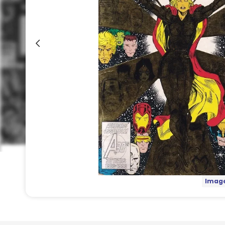
Image