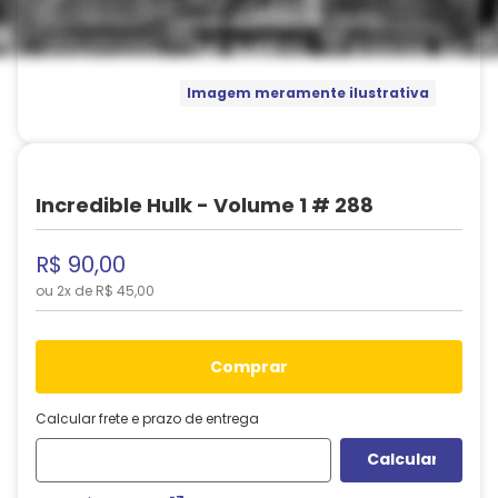
Imagem meramente ilustrativa
Incredible Hulk - Volume 1 # 288
R$
90
,
00
ou
2
x de
R$
45
,
00
comprar
Calcular frete e prazo de entrega