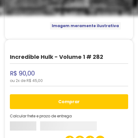
Imagem meramente ilustrativa
Incredible Hulk - Volume 1 # 282
R$
90
,
00
ou
2
x de
R$
45
,
00
comprar
Calcular frete e prazo de entrega