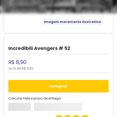
Imagem meramente ilustrativa
Incredibili Avengers # 52
R$
8
,
90
ou
1
x de
R$
8
,
90
comprar
Calcular frete e prazo de entrega