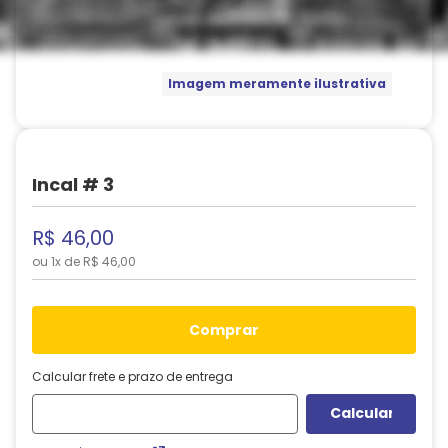
Imagem meramente ilustrativa
Incal # 3
R$
46
,
00
ou
1
x de
R$
46
,
00
comprar
Calcular frete e prazo de entrega