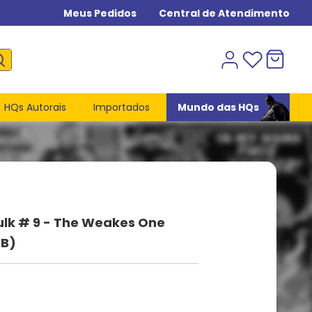
Meus Pedidos
Central de Atendimento
HQs Autorais
Importados
Mundo das HQs
ulk # 9 - The Weakes One
PB)