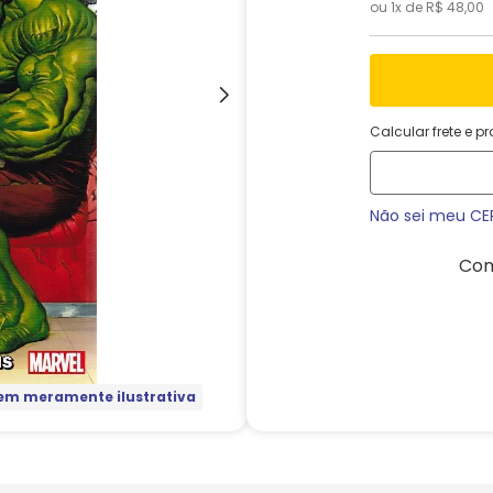
ou
1
x de
R$
48
,
00
Calcular frete e p
Não sei meu CE
Com
m meramente ilustrativa