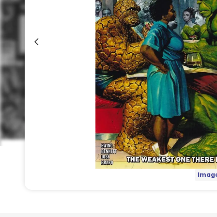
Image