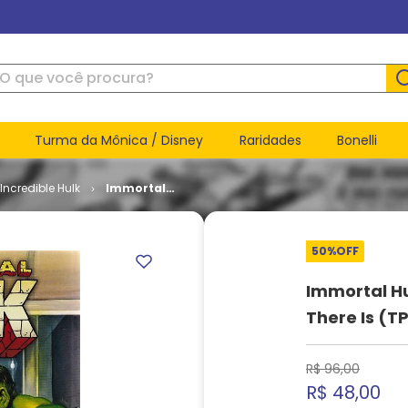
ue você procura?
Turma da Mônica / Disney
Raridades
Bonelli
Incredible Hulk
Immortal
Hulk # 9 -
The
Weakes
50%
OFF
One There
Is (TPB)
Immortal H
There Is (T
R$
96
,
00
R$
48
,
00