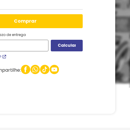
comprar
razo de entrega
P
partilhe: