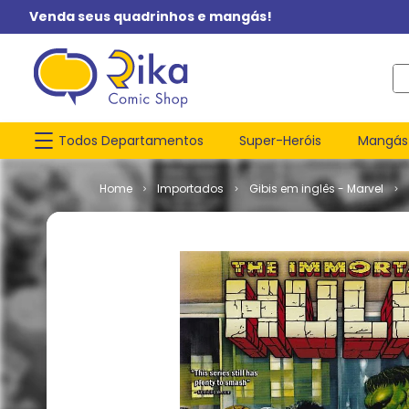
Venda seus quadrinhos e mangás!
O q
Todos Departamentos
Super-Heróis
Mangás
Importados
Gibis em inglês - Marvel