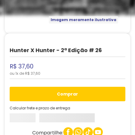
Imagem meramente ilustrativa
Hunter X Hunter - 2ª Edição # 26
R$
37
,
60
ou
1
x de
R$
37
,
60
comprar
Calcular frete e prazo de entrega
Compartilhe: