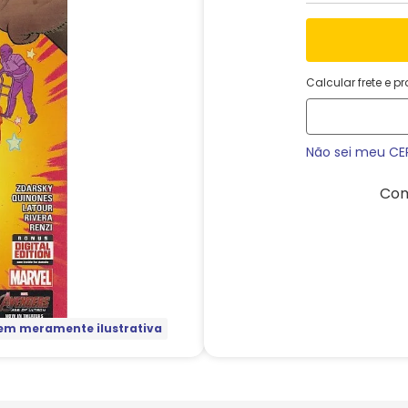
Calcular frete e p
Não sei meu CE
Com
m meramente ilustrativa