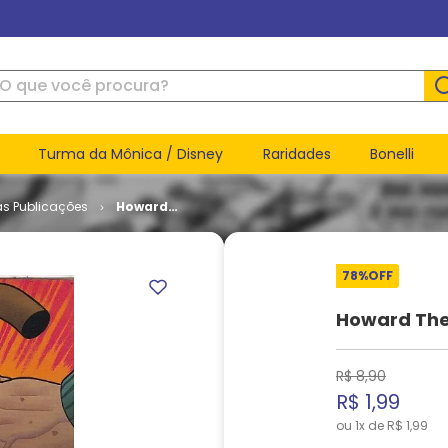
ue você procura?
Turma da Mônica / Disney
Raridades
Bonelli
as Publicações
Howard
The Duck -
Volume 5
# 03
78%
OFF
Howard The
R$
8
,
90
R$
1
,
99
ou
1
x de
R$
1
,
99