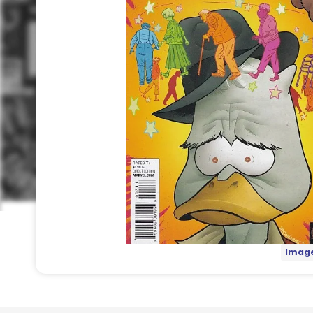
Image