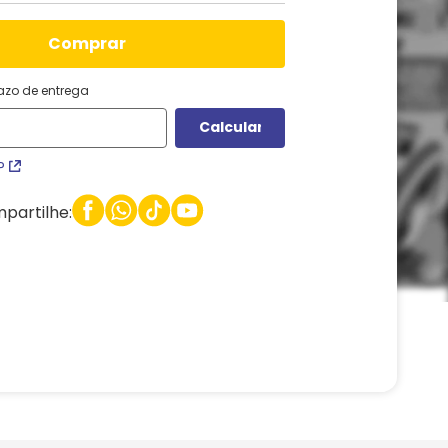
comprar
razo de entrega
P
partilhe: