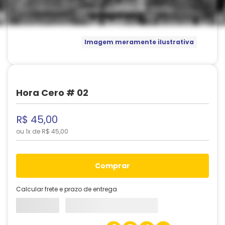
Imagem meramente ilustrativa
Hora Cero # 02
R$
45
,
00
ou
1
x de
R$
45
,
00
comprar
Calcular frete e prazo de entrega