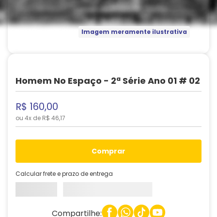
Imagem meramente ilustrativa
Homem No Espaço - 2ª Série Ano 01 # 02
R$
160
,
00
ou
4
x de
R$
46
,
17
comprar
Calcular frete e prazo de entrega
Compartilhe: