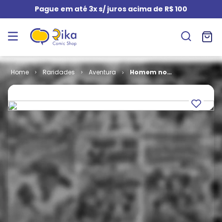
Pague em até 3x s/ juros acima de R$ 100
Raridades
Aventura
Homem no
Espaço - 2ª
Série Ano 01 #
02