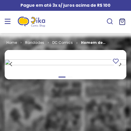
Pague em até 3x s/ juros acima de R$ 100
Raridades
DC Comics
Homem de
Aço - Os
Amigos do
Super-
Homem -
Miriam Lane e
Jimmy Olsen
# 02