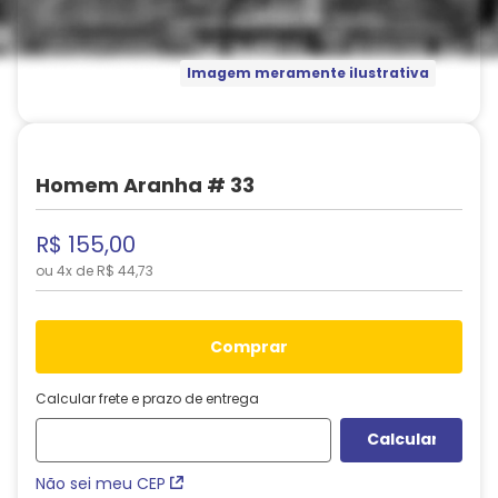
Imagem meramente ilustrativa
Homem Aranha # 33
R$
155
,
00
ou
4
x de
R$
44
,
73
comprar
Calcular frete e prazo de entrega
Não sei meu CEP