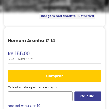
Imagem meramente ilustrativa
Homem Aranha # 14
R$
155
,
00
ou
4
x de
R$
44
,
73
comprar
Calcular frete e prazo de entrega
Não sei meu CEP