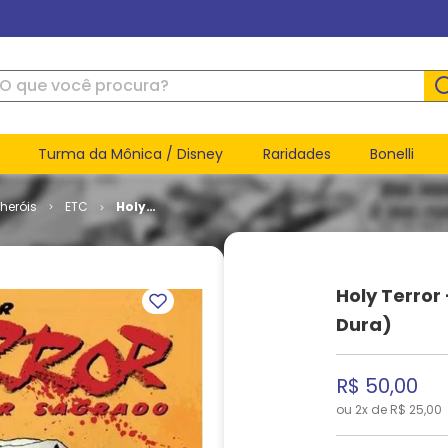
ue você procura?
Turma da Mônica / Disney
Raridades
Bonelli
heróis
ETC
Holy
Terror -
Terror
Sagrado
(Capa
Holy Terror
Dura)
Dura)
R$
50
,
00
ou
2
x de
R$
25
,
00