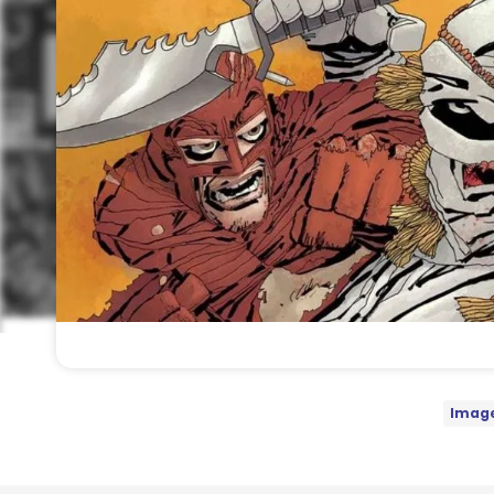
Image