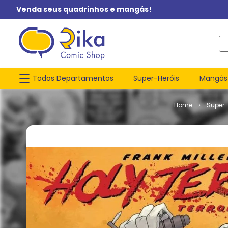
Venda seus quadrinhos e mangás!
O q
Todos Departamentos
Super-Heróis
Mangás
Super-