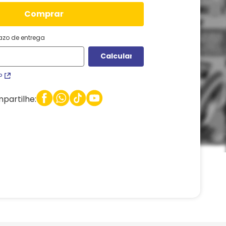
comprar
razo de entrega
P
partilhe: