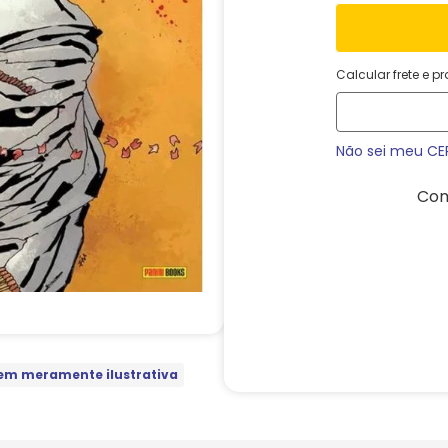
Calcular frete e p
Não sei meu CE
Com
m meramente ilustrativa